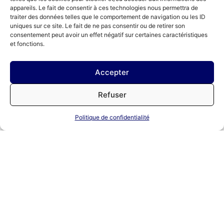
appareils. Le fait de consentir à ces technologies nous permettra de
traiter des données telles que le comportement de navigation ou les ID
Cette approche transversale nous permet
uniques sur ce site. Le fait de ne pas consentir ou de retirer son
d’intervenir efficacement sur les
consentement peut avoir un effet négatif sur certaines caractéristiques
problématiques complexes mêlant stratégie
et fonctions.
d’entreprise, fiscalité et gouvernance.
Accepter
Refuser
Nos domaines
Politique de confidentialité
d’intervention
Création & restructuration
d’entreprise :
constitution, statuts,
transformations, capital.
Fusions-acquisitions :
audits,
négociation, protocoles, cessions.
Fiscalité des entreprises :